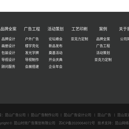
品牌全案
广告工程
活动策划
工艺印刷
案例
关于
品牌设计
户外广告
论坛峰会
亚克力定制
品牌全案
公司
画册设计
楼宇亮化
新品发布
广告工程
包装设计
发光字牌
奠基活动
活动策划
导视设计
导视制作
开业庆典
亚克力定制
顾问服务
会展搭建
企业年会
接：
昆山广告公司
丨
昆山广告制作公司
丨
昆山广告设计公司
丨
昆山广告
丨
昆山亚
pyright © 昆山时效广告策划有限公司
苏ICP备2020064072号
技术支持：
昆山网络