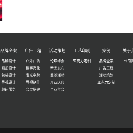
品牌全案
广告工程
活动策划
工艺印刷
案例
关于
品牌设计
户外广告
论坛峰会
亚克力定制
品牌全案
公司
画册设计
楼宇亮化
新品发布
广告工程
包装设计
发光字牌
奠基活动
活动策划
导视设计
导视制作
开业庆典
亚克力定制
顾问服务
会展搭建
企业年会