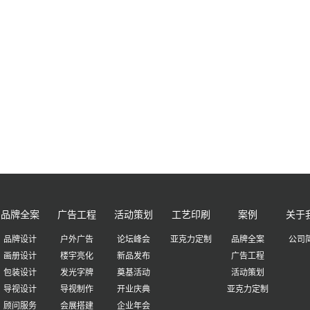
品牌全案
广告工程
活动策划
工艺印刷
案例
关于
品牌设计
户外广告
论坛峰会
亚克力定制
品牌全案
公司
画册设计
楼宇亮化
新品发布
广告工程
包装设计
发光字牌
奠基活动
活动策划
导视设计
导视制作
开业庆典
亚克力定制
顾问服务
会展搭建
企业年会