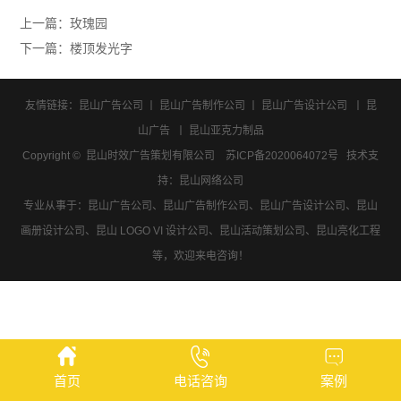
上一篇：
玫瑰园
下一篇：
楼顶发光字
友情链接：
昆山广告公司
丨
昆山广告制作公司
丨
昆山广告设计公司
丨
昆
山广告
丨
昆山亚克力制品
Copyright © 昆山时效广告策划有限公司
苏ICP备2020064072号
技术支
持：
昆山网络公司
专业从事于：昆山广告公司、昆山广告制作公司、昆山广告设计公司、昆山
画册设计公司、昆山 LOGO VI 设计公司、昆山活动策划公司、昆山亮化工程
等，欢迎来电咨询！
首页
电话咨询
案例