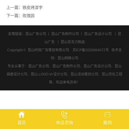
上一篇：
铁皮烤漆字
下一篇：
玫瑰园
友情链接：
昆山广告公司
丨
昆山广告制作公司
丨
昆山广告设计公司
丨
昆
山广告
丨
昆山亚克力制品
Copyright © 昆山时效广告策划有限公司
苏ICP备2020064072号
技术支
持：
昆山网络公司
专业从事于：昆山广告公司、昆山广告制作公司、昆山广告设计公司、昆山
画册设计公司、昆山 LOGO VI 设计公司、昆山活动策划公司、昆山亮化工程
等，欢迎来电咨询！
首页
电话咨询
案例